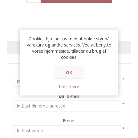
Cookies hjælper os med at holde styr på
varekurv og andre services. Ved at benytte
KONTAKT OS
vores hjemmeside, tillader du brug af
cookies.
Dit navn
OK
*
Læs mere
Din e-mail
*
Emne:
*