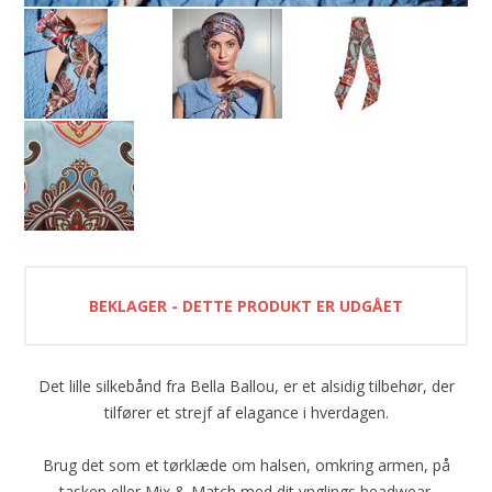
BEKLAGER - DETTE PRODUKT ER UDGÅET
Det lille silkebånd fra Bella Ballou, er et alsidig tilbehør, der
tilfører et strejf af elagance i hverdagen.
Brug det som et tørklæde om halsen, omkring armen, på
tasken eller Mix & Match med dit ynglings headwear.