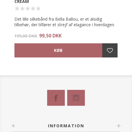
CREAM
Det lille silkebånd fra Bella Ballou, er et alsidig
tilbehør, der tilfører et strejf af elagance i hverdagen.
99,50 DKK
Brug det som et tørklæde om halsen, omkring
199,00 DKK
armen, på tasken eller Mix & Match med dit ynglings
headwear.
Tørklædet måler 5x85 cm.
Materiale: 100% silke
INFORMATION