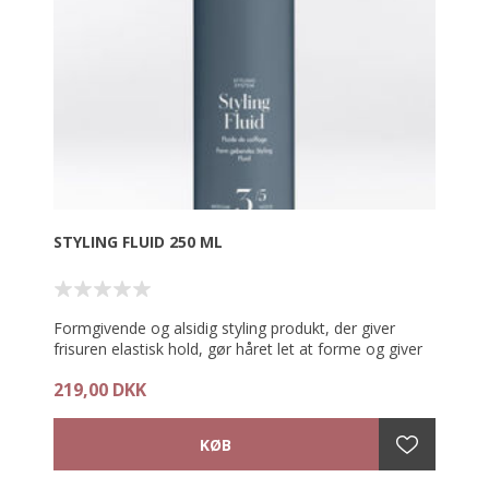
STYLING FLUID 250 ML
Formgivende og alsidig styling produkt, der giver
frisuren elastisk hold, gør håret let at forme og giver
en perfekt finish.
219,00 DKK
Produktet definerer håret, giver det struktur og
volumen, samler krøllerne og giver hverdags-looks
afslappet struktur. Fønstylet hår bliver dejligt elastisk.
Produktet giver håret medium hold, så frisuren holder