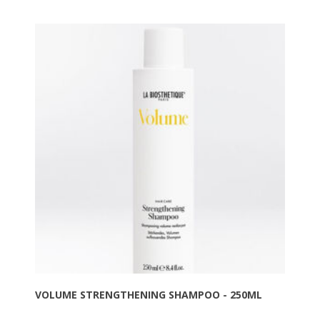
i lang tid – uden at tynge håret eller klistre det
sammen. Håret forbliver fleksibelt og får en finish,
som afhængig af anvendt stylingteknik varierer fra let
wetlook til undone looks.
Anvendelse:
Den transparente fluide fordeles let i fugtigt hår.
VOLUME STRENGTHENING SHAMPOO - 250ML