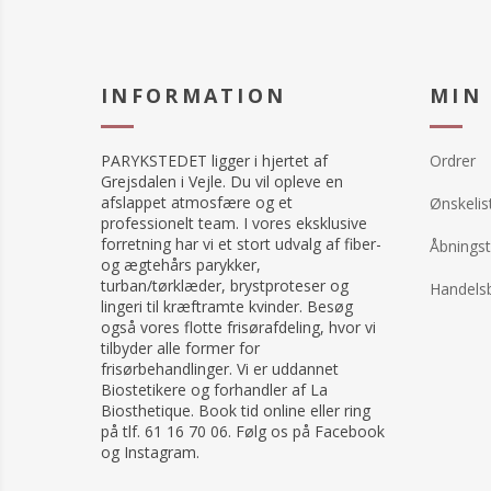
INFORMATION
MIN
PARYKSTEDET ligger i hjertet af
Ordrer
Grejsdalen i Vejle. Du vil opleve en
afslappet atmosfære og et
Ønskelis
professionelt team. I vores eksklusive
forretning har vi et stort udvalg af fiber-
Åbningst
og ægtehårs parykker,
turban/tørklæder, brystproteser og
Handelsb
lingeri til kræftramte kvinder. Besøg
også vores flotte frisørafdeling, hvor vi
tilbyder alle former for
frisørbehandlinger. Vi er uddannet
Biostetikere og forhandler af La
Biosthetique. Book tid online eller ring
på tlf. 61 16 70 06. Følg os på Facebook
og Instagram.