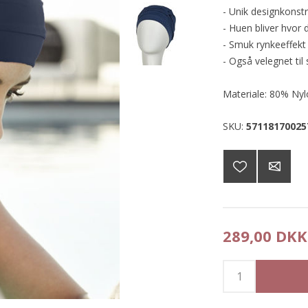
- Unik designkonst
- Huen bliver hvor 
- Smuk rynkeeffekt
- Også velegnet til 
Materiale: 80% Ny
SKU:
57118170025
289,00 DKK