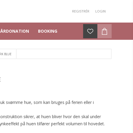
REGISTRÉR
LOGIN
HÅRDONATION
BOOKING
RK BLUE
E
k svømme hue, som kan bruges på ferien eller i
nstruktion sikrer, at huen bliver hvor den skal under
rynkeeffekt på huen tilfører perfekt volumen til hovedet.