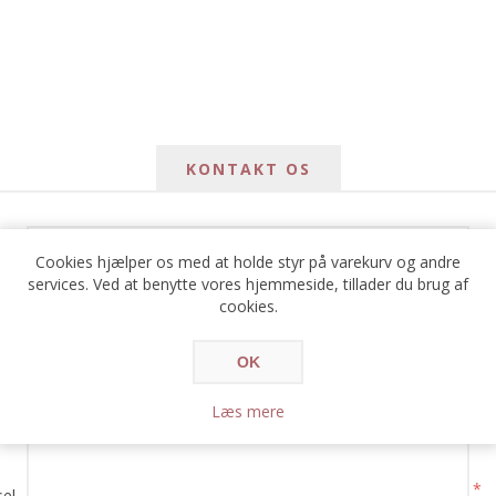
KONTAKT OS
*
avn
Cookies hjælper os med at holde styr på varekurv og andre
services. Ved at benytte vores hjemmeside, tillader du brug af
*
cookies.
ail
OK
*
e:
Læs mere
*
el