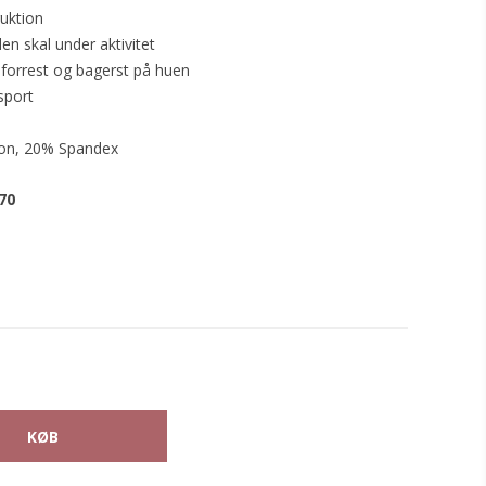
ruktion
den skal under aktivitet
 forrest og bagerst på huen
sport
lon, 20% Spandex
70