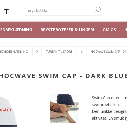
VEDBEKLÆDNING
BRYSTPROTESER & LINGERI
OM OS
HOVEDBEKLÆDNING
TURBAN TIL SPORT
HOCWAVE SWIM CAP - DA
HOCWAVE SWIM CAP - DARK BLU
Swim Cap er en smu
svømmehallen.
DGÅET
Den unikke designko
aktivitet. En smuk 