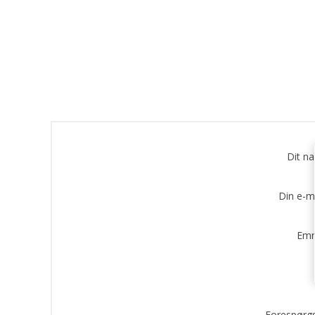
Dit n
Din e-m
Emn
Forespørgs