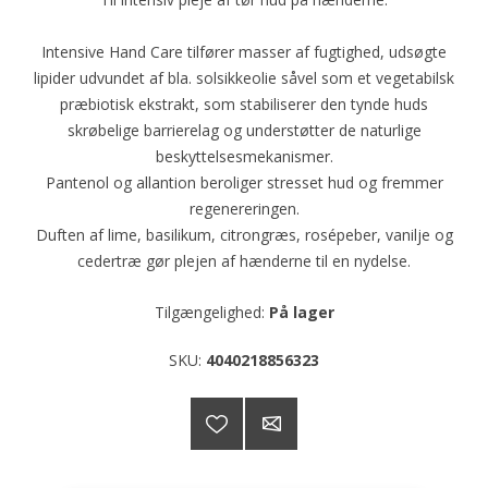
Intensive Hand Care tilfører masser af fugtighed, udsøgte
lipider udvundet af bla. solsikkeolie såvel som et vegetabilsk
præbiotisk ekstrakt, som stabiliserer den tynde huds
skrøbelige barrierelag og understøtter de naturlige
beskyttelsesmekanismer.
Pantenol og allantion beroliger stresset hud og fremmer
regenereringen.
Duften af lime, basilikum, citrongræs, rosépeber, vanilje og
cedertræ gør plejen af hænderne til en nydelse.
Tilgængelighed:
På lager
SKU:
4040218856323