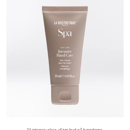
Til intensiv pleje af tør hud på hænderne.