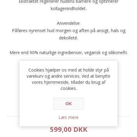
Ekstraktet regenerer hudens barriere og optimerer
kollagenindholdet.
Anvendelse:
Påføres nyrenset hud morgen og aften på ansigt, hals og
dekolleté.
Mere end 90% naturlige ingredienser, vegansk og silikonefri.
Tilgængelighed:
Ikke på lager
Cookies hjælper os med at holde styr på
varekurv og andre services. Ved at benytte
SKU:
4040218867404
vores hjemmeside, tillader du brug af
cookies.
OK
Læs mere
599,00 DKK