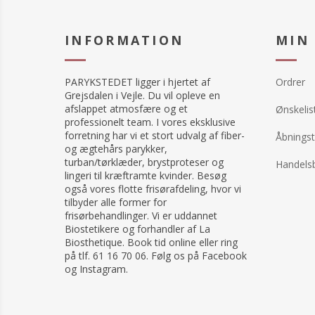
INFORMATION
MIN
PARYKSTEDET ligger i hjertet af
Ordrer
Grejsdalen i Vejle. Du vil opleve en
afslappet atmosfære og et
Ønskelis
professionelt team. I vores eksklusive
forretning har vi et stort udvalg af fiber-
Åbningst
og ægtehårs parykker,
turban/tørklæder, brystproteser og
Handelsb
lingeri til kræftramte kvinder. Besøg
også vores flotte frisørafdeling, hvor vi
tilbyder alle former for
frisørbehandlinger. Vi er uddannet
Biostetikere og forhandler af La
Biosthetique. Book tid online eller ring
på tlf. 61 16 70 06. Følg os på Facebook
og Instagram.