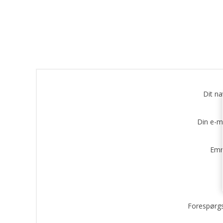
Dit n
Din e-m
Emn
Forespørgs