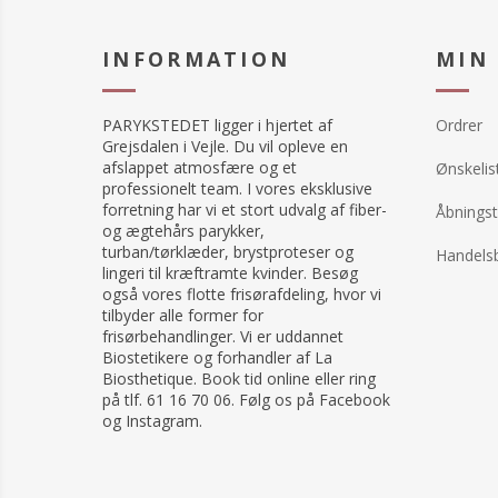
INFORMATION
MIN
PARYKSTEDET ligger i hjertet af
Ordrer
Grejsdalen i Vejle. Du vil opleve en
afslappet atmosfære og et
Ønskelis
professionelt team. I vores eksklusive
forretning har vi et stort udvalg af fiber-
Åbningst
og ægtehårs parykker,
turban/tørklæder, brystproteser og
Handelsb
lingeri til kræftramte kvinder. Besøg
også vores flotte frisørafdeling, hvor vi
tilbyder alle former for
frisørbehandlinger. Vi er uddannet
Biostetikere og forhandler af La
Biosthetique. Book tid online eller ring
på tlf. 61 16 70 06. Følg os på Facebook
og Instagram.