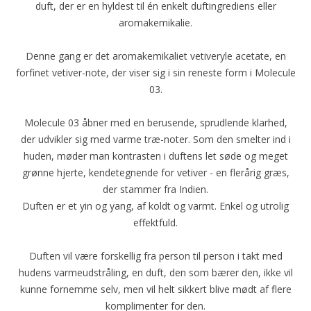
duft, der er en hyldest til én enkelt duftingrediens eller
aromakemikalie.
Denne gang er det aromakemikaliet vetiveryle acetate, en
forfinet vetiver-note, der viser sig i sin reneste form i Molecule
03.
Molecule 03 åbner med en berusende, sprudlende klarhed,
der udvikler sig med varme træ-noter. Som den smelter ind i
huden, møder man kontrasten i duftens let søde og meget
grønne hjerte, kendetegnende for vetiver - en flerårig græs,
der stammer fra Indien.
Duften er et yin og yang, af koldt og varmt. Enkel og utrolig
effektfuld.
Duften vil være forskellig fra person til person i takt med
hudens varmeudstråling, en duft, den som bærer den, ikke vil
kunne fornemme selv, men vil helt sikkert blive mødt af flere
komplimenter for den.