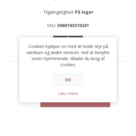
Tilgængelighed:
På lager
SKU:
5060103310241
Cookies hjælper os med at holde styr på
varekurv og andre services. Ved at benytte
vores hjemmeside, tillader du brug af
cookies.
Før pris:
500,00 DKK
OK
Pris:
250,00 DKK
Læs mere