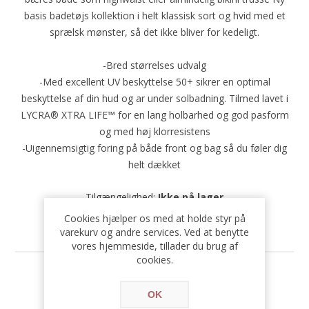
basis badetøjs kollektion i helt klassisk sort og hvid med et
sprælsk mønster, så det ikke bliver for kedeligt.
-Bred størrelses udvalg
-Med excellent UV beskyttelse 50+ sikrer en optimal
beskyttelse af din hud og ar under solbadning. Tilmed lavet i
LYCRA® XTRA LIFE™ for en lang holbarhed og god pasform
og med høj klorresistens
-Uigennemsigtig foring på både front og bag så du føler dig
helt dækket
Tilgængelighed:
Ikke på lager
Cookies hjælper os med at holde styr på
SKU:
71660
varekurv og andre services. Ved at benytte
vores hjemmeside, tillader du brug af
cookies.
Størrelse
*
OK