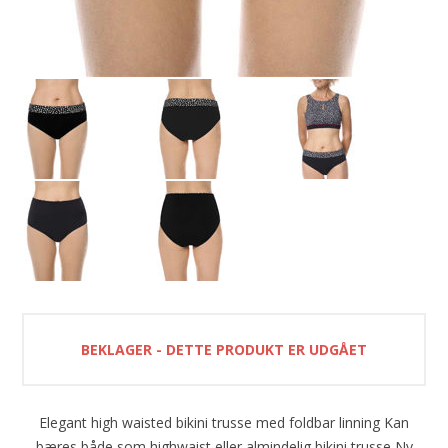
BEKLAGER - DETTE PRODUKT ER UDGÅET
Elegant high waisted bikini trusse med foldbar linning Kan
bæres både som highwaist eller almindelig bikini trusse Ny