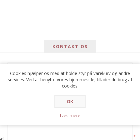
KONTAKT OS
*
avn
Cookies hjælper os med at holde styr på varekurv og andre
services. Ved at benytte vores hjemmeside, tillader du brug af
*
ail
cookies.
*
OK
e:
Læs mere
*
el