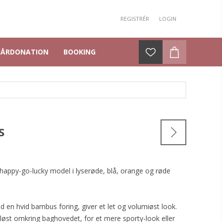
REGISTRÉR
LOGIN
HÅRDONATION
BOOKING
S
happy-go-lucky model i lyserøde, blå, orange og røde
d en hvid bambus foring, giver et let og volumiøst look.
løst omkring baghovedet, for et mere sporty-look eller