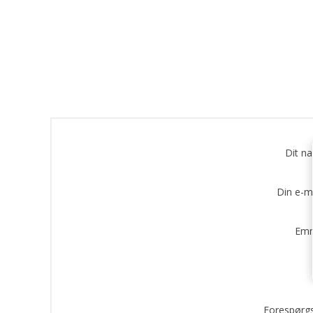
Dit n
Din e-m
Emn
Forespørgs