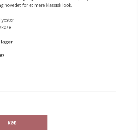
g hovedet for et mere klassisk look.
lyester
iskose
 lager
97