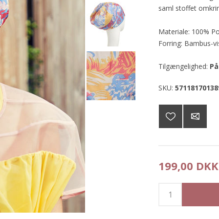
saml stoffet omkrin
Materiale: 100% Po
Forring: Bambus-v
Tilgængelighed:
På
SKU:
57118170138
199,00 DKK