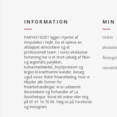
INFORMATION
MIN
PARYKSTEDET ligger i hjertet af
Ordrer
Grejsdalen i Vejle. Du vil opleve en
afslappet atmosfære og et
Ønskelis
professionelt team. I vores eksklusive
forretning har vi et stort udvalg af fiber-
Åbningst
og ægtehårs parykker,
turban/tørklæder, brystproteser og
Handelsb
lingeri til kræftramte kvinder. Besøg
også vores flotte frisørafdeling, hvor vi
tilbyder alle former for
frisørbehandlinger. Vi er uddannet
Biostetikere og forhandler af La
Biosthetique. Book tid online eller ring
på tlf. 61 16 70 06. Følg os på Facebook
og Instagram.