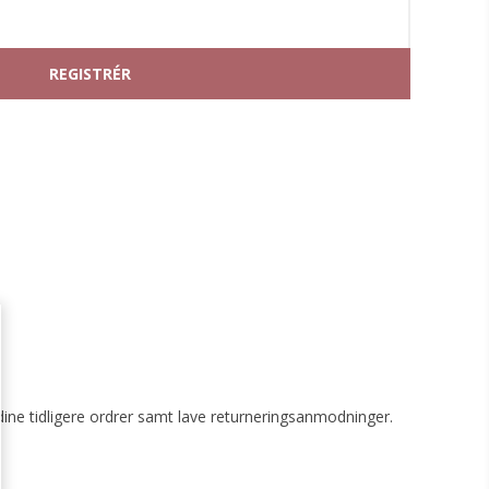
G
dine tidligere ordrer samt lave returneringsanmodninger.