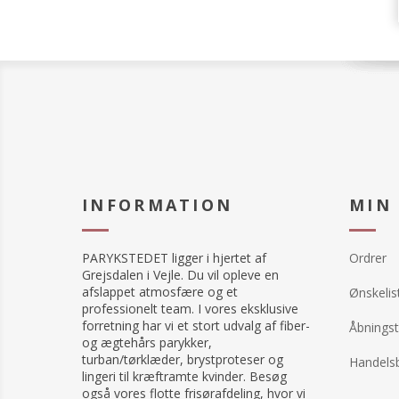
INFORMATION
MIN
PARYKSTEDET ligger i hjertet af
Ordrer
Grejsdalen i Vejle. Du vil opleve en
afslappet atmosfære og et
Ønskelis
professionelt team. I vores eksklusive
forretning har vi et stort udvalg af fiber-
Åbningst
og ægtehårs parykker,
turban/tørklæder, brystproteser og
Handelsb
lingeri til kræftramte kvinder. Besøg
også vores flotte frisørafdeling, hvor vi