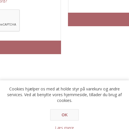
ord?
Cookies hjælper os med at holde styr på varekurv og andre
OMKRING LOGIN / REGISTRERIN
services. Ved at benytte vores hjemmeside, tillader du brug af
cookies.
å fordelene ved hurtigere ekspediton ved Checkout, og du vil kunne se 
OK
Læs mere