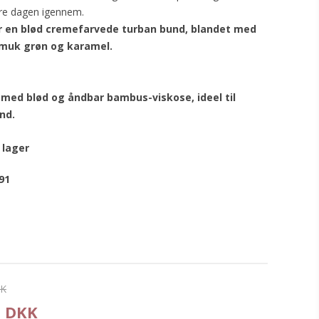
re dagen igennem.
ar en blød cremefarvede turban bund, blandet med
smuk grøn og karamel.
t med blød og åndbar bambus-viskose, ideel til
nd.
 lager
91
KK
5 DKK