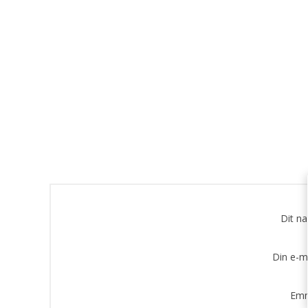
Dit n
Din e-m
Emn