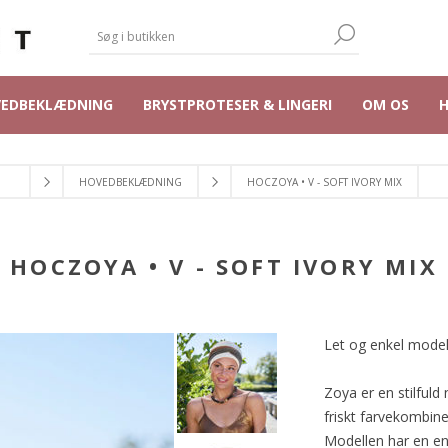
VEDBEKLÆDNING
BRYSTPROTESER & LINGERI
OM OS
HOVEDBEKLÆDNING
HOCZOYA • V - SOFT IVORY MIX
HOCZOYA • V - SOFT IVORY MIX
Let og enkel model
Zoya er en stilful
friskt farvekombin
Modellen har en enk