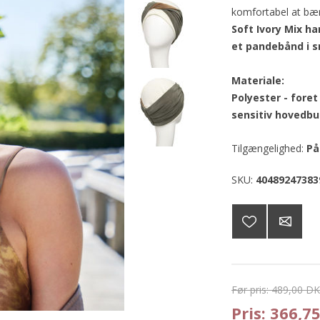
komfortabel at bæ
Soft Ivory Mix h
et pandebånd i 
Materiale:
Polyester - fore
sensitiv hovedbu
Tilgængelighed:
På
SKU:
40489247383
Før pris:
489,00 D
Pris:
366,7