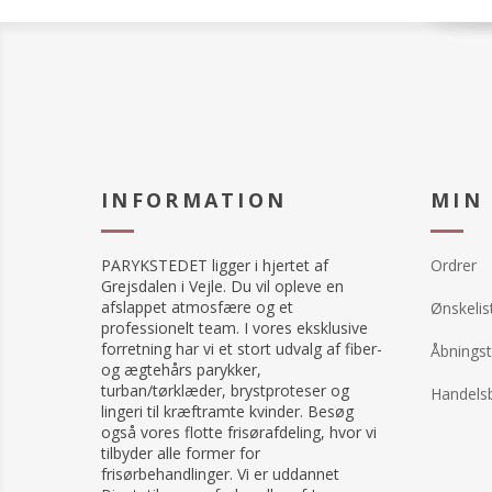
INFORMATION
MIN
PARYKSTEDET ligger i hjertet af
Ordrer
Grejsdalen i Vejle. Du vil opleve en
afslappet atmosfære og et
Ønskelis
professionelt team. I vores eksklusive
forretning har vi et stort udvalg af fiber-
Åbningst
og ægtehårs parykker,
turban/tørklæder, brystproteser og
Handelsb
lingeri til kræftramte kvinder. Besøg
også vores flotte frisørafdeling, hvor vi
tilbyder alle former for
frisørbehandlinger. Vi er uddannet