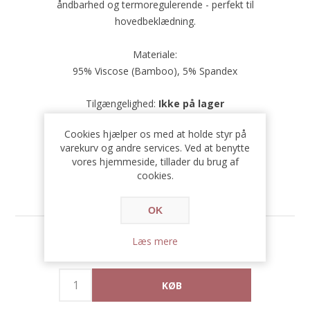
åndbarhed og termoregulerende - perfekt til
hovedbeklædning.
Materiale:
95% Viscose (Bamboo), 5% Spandex
Tilgængelighed:
Ikke på lager
Cookies hjælper os med at holde styr på
SKU:
4048924730906
varekurv og andre services. Ved at benytte
vores hjemmeside, tillader du brug af
cookies.
OK
299,00 DKK
Læs mere