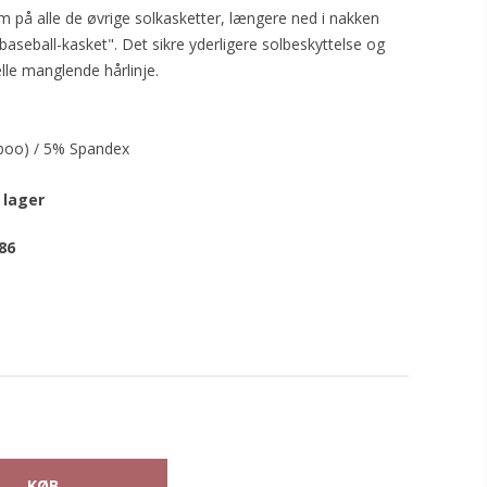
m på alle de øvrige solkasketter, længere ned i nakken
baseball-kasket". Det sikre yderligere solbeskyttelse og
lle manglende hårlinje.
boo) / 5% Spandex
 lager
86