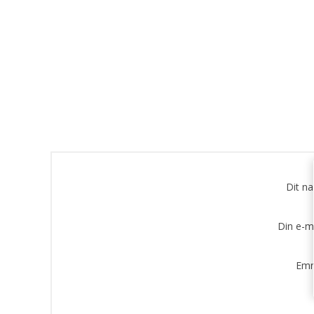
Dit n
Din e-m
Emn