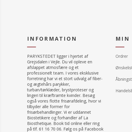
INFORMATION
MIN
PARYKSTEDET ligger i hjertet af
Ordrer
Grejsdalen i Vejle. Du vil opleve en
afslappet atmosfære og et
Ønskelis
professionelt team. I vores eksklusive
forretning har vi et stort udvalg af fiber-
Åbningst
og ægtehårs parykker,
turban/tørklæder, brystproteser og
Handelsb
lingeri til kræftramte kvinder. Besøg
også vores flotte frisørafdeling, hvor vi
tilbyder alle former for
frisørbehandlinger. Vi er uddannet
Biostetikere og forhandler af La
Biosthetique. Book tid online eller ring
på tlf. 61 16 70 06. Følg os på Facebook