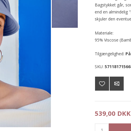
Bagstykket går, so
end en almindelig "
skjuler den eventue
Materiale:
95% Viscose (Bam
Tilgængelighed:
På
SKU:
57118171566
539,00 DKK