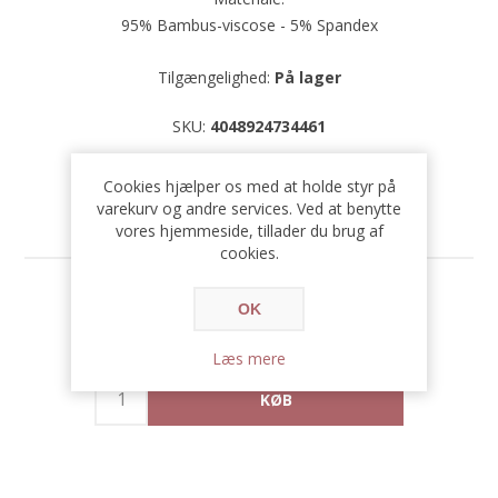
95% Bambus-viscose - 5% Spandex
Tilgængelighed:
På lager
SKU:
4048924734461
Cookies hjælper os med at holde styr på
varekurv og andre services. Ved at benytte
vores hjemmeside, tillader du brug af
cookies.
Før pris:
549,00 DKK
OK
Pris:
411,75 DKK
Læs mere