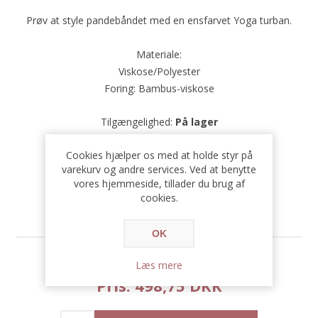
Prøv at style pandebåndet med en ensfarvet Yoga turban.
Materiale:
Viskose/Polyester
Foring: Bambus-viskose
Tilgængelighed:
På lager
SKU:
4048924738513
Cookies hjælper os med at holde styr på
varekurv og andre services. Ved at benytte
vores hjemmeside, tillader du brug af
cookies.
OK
Før pris:
665,00 DKK
Læs mere
Pris:
498,75 DKK