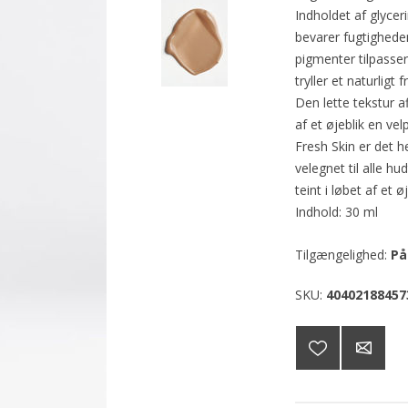
Indholdet af glycer
bevarer fugtighede
pigmenter tilpasser
tryller et naturligt 
Den lette tekstur a
af et øjeblik en velp
Fresh Skin er det he
velegnet til alle h
teint i løbet af et øj
Indhold: 30 ml
Tilgængelighed:
På
SKU:
40402188457