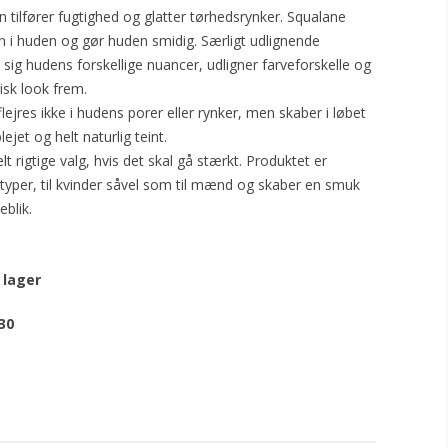
in tilfører fugtighed og glatter tørhedsrynker. Squalane
n i huden og gør huden smidig. Særligt udlignende
 sig hudens forskellige nuancer, udligner farveforskelle og
frisk look frem.
flejres ikke i hudens porer eller rynker, men skaber i løbet
lejet og helt naturlig teint.
lt rigtige valg, hvis det skal gå stærkt. Produktet er
udtyper, til kvinder såvel som til mænd og skaber en smuk
eblik.
 lager
30