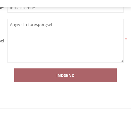
*
e:
*
el