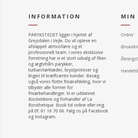
INFORMATION
MIN
PARYKSTEDET ligger i hjertet af
Ordrer
Grejsdalen i Vejle. Du vil opleve en
afslappet atmosfære og et
Ønskelis
professionelt team. I vores eksklusive
forretning har vi et stort udvalg af fiber-
Åbningst
og ægtehårs parykker,
turban/tørklæder, brystproteser og
Handelsb
lingeri til kræftramte kvinder. Besøg
også vores flotte frisørafdeling, hvor vi
tilbyder alle former for
frisørbehandlinger. Vi er uddannet
Biostetikere og forhandler af La
Biosthetique. Book tid online eller ring
på tlf. 61 16 70 06. Følg os på Facebook
og Instagram.