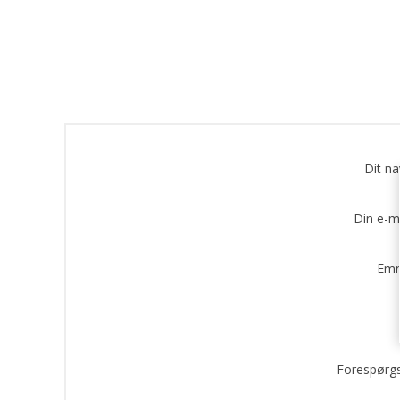
Dit n
Din e-m
Emn
Forespørgs