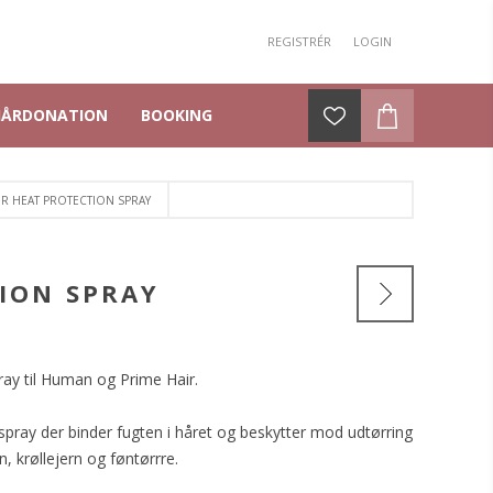
REGISTRÉR
LOGIN
HÅRDONATION
BOOKING
IR HEAT PROTECTION SPRAY
TION SPRAY
ray til Human og Prime Hair.
pray der binder fugten i håret og beskytter mod udtørring
n, krøllejern og føntørrre.