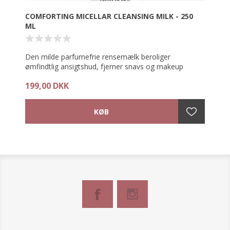
COMFORTING MICELLAR CLEANSING MILK - 250
ML
Den milde parfumefrie rensemælk beroliger
ømfindtlig ansigtshud, fjerner snavs og makeup
særdeles blidt og modvirker udtørring af huden.
199,00 DKK
Comforting Micellar Cleansing Milk er en rensemælk,
som din hud vil elske! Den ultralette og blide tekstur
er velegnet til sensibel ansigtshud.
Den særdeles milde receptur med miceller udvundet
af havre renser blidt og omhyggeligt uden at irritere
eller udtørre huden. Tilbagefedtende vegetabilske
olier lader huden slappe af under rensningen og
efterlader en dejligt smidig fornemmelse i huden.
Anvendelse:
Rensemælken anvendes morgen og aften i ansigtet
og på hals og dekolleté, emulgeres op med vand og
skylles efterfølgende omhyggeligt bort.