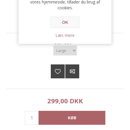
vores hjemmeside, tillader du brug af
cookies.
Tilgængelighed:
Ikke på lager
OK
SKU:
1476-0590
Læs mere
Størrelse
*
299,00 DKK