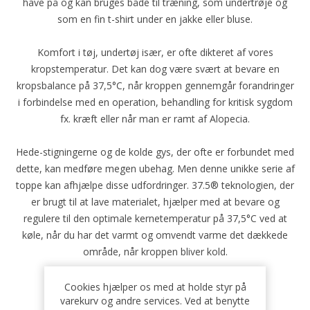
have på og kan bruges både til træning, som undertrøje og
som en fin t-shirt under en jakke eller bluse.
Komfort i tøj, undertøj især, er ofte dikteret af vores
kropstemperatur. Det kan dog være svært at bevare en
kropsbalance på 37,5°C, når kroppen gennemgår forandringer
i forbindelse med en operation, behandling for kritisk sygdom
fx. kræft eller når man er ramt af Alopecia.
Hede-stigningerne og de kolde gys, der ofte er forbundet med
dette, kan medføre megen ubehag. Men denne unikke serie af
toppe kan afhjælpe disse udfordringer. 37.5® teknologien, der
er brugt til at lave materialet, hjælper med at bevare og
regulere til den optimale kernetemperatur på 37,5°C ved at
køle, når du har det varmt og omvendt varme det dækkede
område, når kroppen bliver kold.
Materiale:
Cookies hjælper os med at holde styr på
varekurv og andre services. Ved at benytte
69% Wool, 31% Polyester