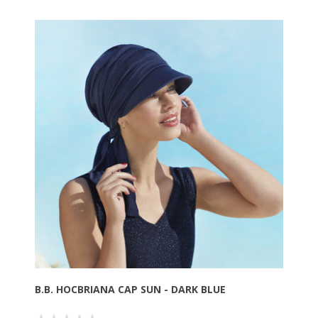
pasform, der er let at tage på og bliver siddende -
også i blæsevejr på stranden.
Materiale:
95% Viscose (Bamboo) - 5% Spandex
B.B. HOCBRIANA CAP SUN - DARK BLUE