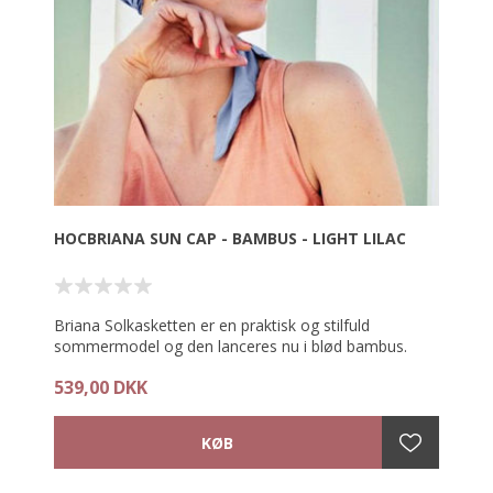
HOCBRIANA SUN CAP - BAMBUS - LIGHT LILAC
Briana Solkasketten er en praktisk og stilfuld
sommermodel og den lanceres nu i blød bambus.
539,00 DKK
Med UPF 50+ solbeskyttelse - højeste certificering i
tekstil.
Den brede skygge og de lange dekorative bånd giver
fin beskytttelse af ansigt og den solfølsomme nakke.
Kasketten er designet med en almindelig turban