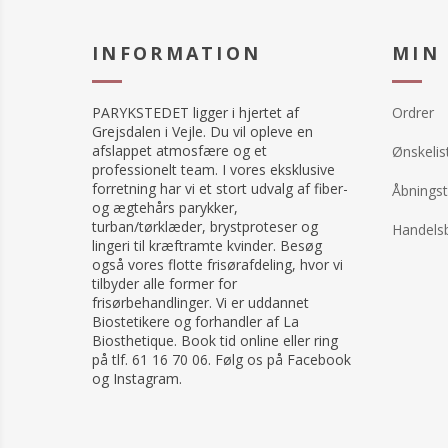
INFORMATION
MIN
PARYKSTEDET ligger i hjertet af
Ordrer
Grejsdalen i Vejle. Du vil opleve en
afslappet atmosfære og et
Ønskelis
professionelt team. I vores eksklusive
forretning har vi et stort udvalg af fiber-
Åbningst
og ægtehårs parykker,
turban/tørklæder, brystproteser og
Handelsb
lingeri til kræftramte kvinder. Besøg
også vores flotte frisørafdeling, hvor vi
tilbyder alle former for
frisørbehandlinger. Vi er uddannet
Biostetikere og forhandler af La
Biosthetique. Book tid online eller ring
på tlf. 61 16 70 06. Følg os på Facebook
og Instagram.