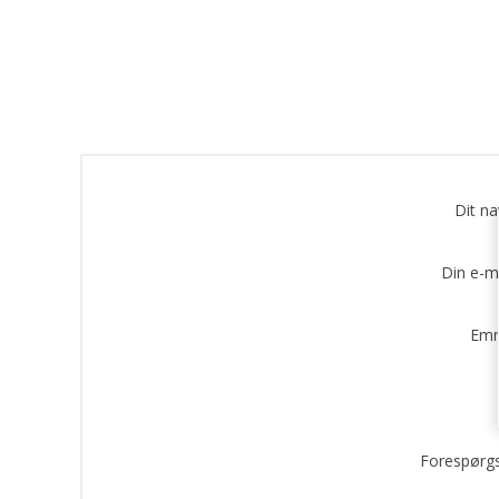
Dit n
Din e-m
Emn
Forespørgs