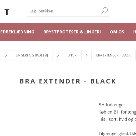
VEDBEKLÆDNING
BRYSTPROTESER & LINGERI
OM OS
LINGERI OG BADETØJ
BH'ER
BRA EXTENDER - BLACK
BRA EXTENDER - BLACK
BH forlænger.
Køb en BH forlænger
Fås i sort, hvid og
Tilgængelighed:
Ik