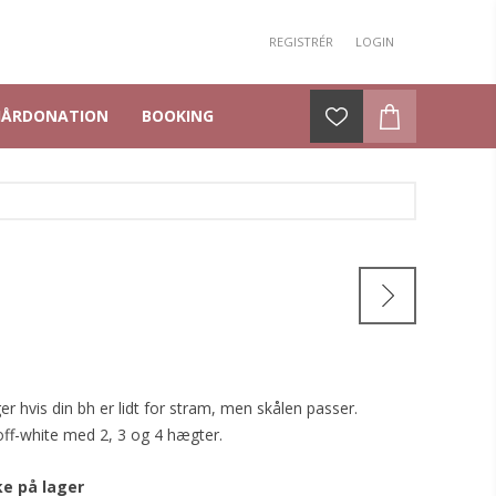
REGISTRÉR
LOGIN
HÅRDONATION
BOOKING
 hvis din bh er lidt for stram, men skålen passer.
 off-white med 2, 3 og 4 hægter.
ke på lager