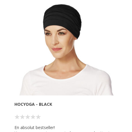
Kan også bruges til sport eller som "hyggehue" i løbet
af dagen, hvor du blot har lyst til at bære en afslappet
turban.
Ønsker du at tilføre lidt fylde og et personligt look kan
du fint tilføje et pandebånd eller tørklæde.
Materiale: 95% Bambus-viskose 5% Spandex
Hovedbeklæning til kræftramte kvinder med hårtab
HOCYOGA - BLACK
En absolut bestseller!