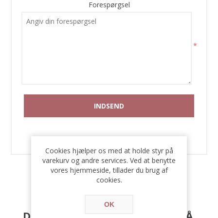
Forespørgsel
*
Cookies hjælper os med at holde styr på
varekurv og andre services. Ved at benytte
vores hjemmeside, tillader du brug af
cookies.
KUNDER DER HAR KØBT
OK
DENNE VARE KØBTE OGSÅ