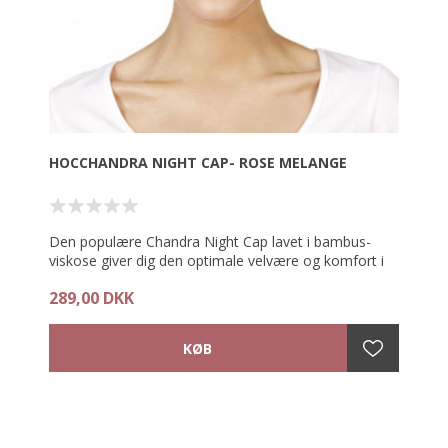
- Åndbart
- Unik og behagelig pasform
HOCCHANDRA NIGHT CAP- ROSE MELANGE
Den populære Chandra Night Cap lavet i bambus-
viskose giver dig den optimale velvære og komfort i
løbet af natten.
289,00 DKK
Den unikke kvalitet gør nathuen både åndbar,
fugtabsorberende og yderst blød og behagelig at
bære mod sensitiv hud.
Chandra nathuen vil holde dig varm når det er køligt
og og lindre og køler, når det er varmt.