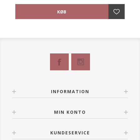
Denne hovedbeklædning er enkel og feminin med fine
stikninger på tværs af huen, som giver en naturlig
fylde og et smart look. Yoga Turban er idel til
hverdagens brug og til sport da den unikke
konstruktion gør at huen forbliver på uanset aktivitet
og vejrforhold.
- Nem at style og påføre
- Smarte stikning detaljer på tværs af huen
- Ideel til sport og fysisk aktivitet
- Klassisk og feminint design
Hovedbeklædning til kræftramte kvinder med hårtab
Materiale: 95% Bambus-viskose 5% Spandex
INFORMATION
MIN KONTO
KUNDESERVICE